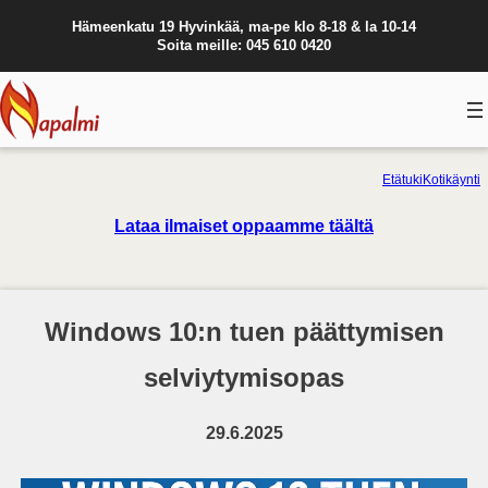
Hämeenkatu 19 Hyvinkää, ma-pe klo 8-18 & la 10-14
Soita meille: 045 610 0420
Etätuki
Kotikäynti
Lataa ilmaiset oppaamme täältä
Windows 10:n tuen päättymisen
selviytymisopas
29.6.2025