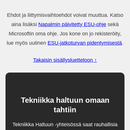
Ehdot ja liittymisvaihtoehdot voivat muuttua. Katso
aina lisäksi
Napalmin päivitetty ESU-ohje
sekä
Microsoftin oma ohje. Jos kone on jo rekisteröity,
lue myös uutinen
ESU-jatkoturvan pidentymisestä
.
Takaisin sisällysluetteloon ↑
Tekniikka haltuun omaan
tahtiin
Tekniikka Haltuun -yhteisössä saat rauhallisia