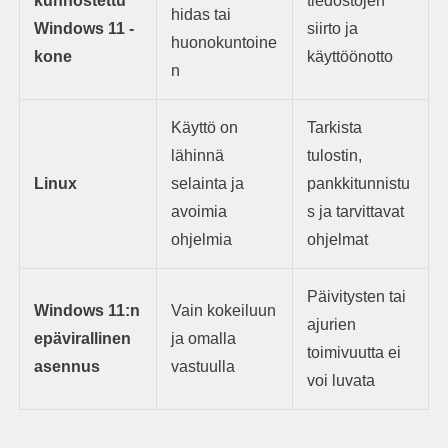
kunnostettu
tiedostojen
hidas tai
Windows 11 -
siirto ja
huonokuntoine
kone
käyttöönotto
n
Käyttö on
Tarkista
lähinnä
tulostin,
Linux
selainta ja
pankkitunnistu
avoimia
s ja tarvittavat
ohjelmia
ohjelmat
Päivitysten tai
Windows 11:n
Vain kokeiluun
ajurien
epävirallinen
ja omalla
toimivuutta ei
asennus
vastuulla
voi luvata