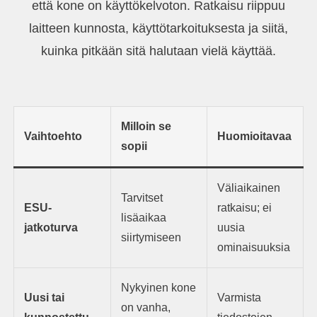
että kone on käyttökelvoton. Ratkaisu riippuu
laitteen kunnosta, käyttötarkoituksesta ja siitä,
kuinka pitkään sitä halutaan vielä käyttää.
Milloin se
Vaihtoehto
Huomioitavaa
sopii
Väliaikainen
Tarvitset
ESU-
ratkaisu; ei
lisäaikaa
jatkoturva
uusia
siirtymiseen
ominaisuuksia
Nykyinen kone
Uusi tai
Varmista
on vanha,