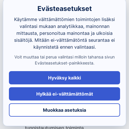
Linux voi pidentää hyväkuntoisen tietokoneen
Evästeasetukset
käyttöikää, jos käyttö rajoittuu esimerkiksi
Käytämme välttämättömien toimintojen lisäksi
verkkoselaimeen, sähköpostiin, videoihin ja
valintasi mukaan analytiikkaa, mainonnan
LibreOfficeen. Se ei kuitenkaan ole automaattisesti
mittausta, personoitua mainontaa ja ulkoisia
sisältöjä. Mitään ei-välttämätöntä seurantaa ei
ongelmaton ratkaisu jokaiselle.
käynnistetä ennen valintaasi.
Voit muuttaa tai perua valintasi milloin tahansa sivun
Testaa ensin käynnistettävältä USB-
Evästeasetukset-painikkeesta.
muistilta, toimivatko verkko, ääni, kamera
ja tulostin.
Hyväksy kaikki
Tarkista, löytyvätkö välttämättömät
Hylkää ei-välttämättömät
Windows-ohjelmat tai niille sopivat
vaihtoehdot.
Muokkaa asetuksia
Varmista pankin, viranomaispalvelujen ja
tunnistautumisen toiminta.