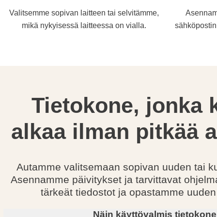
Valitsemme sopivan laitteen tai selvitämme,
Asennam
mikä nykyisessä laitteessa on vialla.
sähköpostin 
Tietokone, jonka 
alkaa ilman pitkää 
Autamme valitsemaan sopivan uuden tai ku
Asennamme päivitykset ja tarvittavat ohjelm
tärkeät tiedostot ja opastamme uude
Näin käyttövalmis tietokone