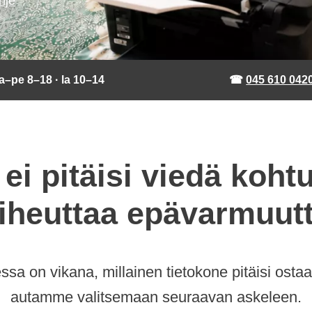
hje
a–pe 8–18 · la 10–14
☎
045 610 042
ei pitäisi viedä kohtu
iheuttaa epävarmuut
essa on vikana, millainen tietokone pitäisi ostaa
autamme valitsemaan seuraavan askeleen.