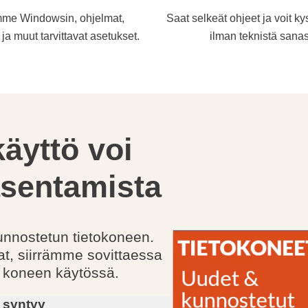
me Windowsin, ohjelmat,
Saat selkeät ohjeet ja voit k
ja muut tarvittavat asetukset.
ilman teknistä sanas
käyttö voi
asentamista
nnostetun tietokoneen.
at, siirrämme sovittaessa
n koneen käytössä.
 syntyy