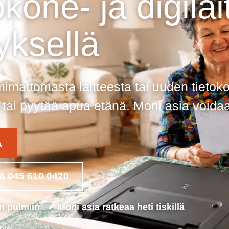
kone- ja digilai
yksellä
imattomasta laitteesta tai uuden tietoko
ai pyytää apua etänä. Moni asia voidaan r
A
A 045 610 0420
 pulmiin ✓ Moni asia ratkeaa heti tiskillä