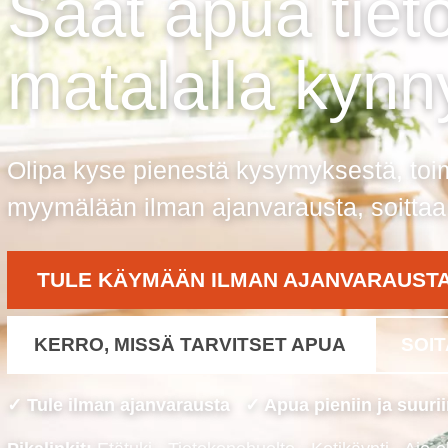
Saat apua tieto
matalalla kynn
Olipa kyse pienestä kysymyksestä, toim
myymälään ilman ajanvarausta, soittaa t
TULE KÄYMÄÄN ILMAN AJANVARAUST
KERRO, MISSÄ TARVITSET APUA
SOIT
✓ Tule ilman ajanvarausta ✓ Apua pieniin ja suuriin