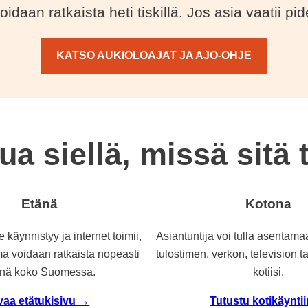
daan ratkaista heti tiskillä. Jos asia vaatii p
KATSO AUKIOLOAJAT JA AJO-OHJE
ua siellä, missä sitä t
Etänä
Kotona
 käynnistyy ja internet toimii,
Asiantuntija voi tulla asentama
a voidaan ratkaista nopeasti
tulostimen, verkon, television t
änä koko Suomessa.
kotiisi.
vaa etätukisivu →
Tutustu kotikäynti