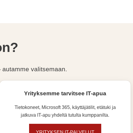
on?
a — autamme valitsemaan.
Yrityksemme tarvitsee IT-apua
Tietokoneet, Microsoft 365, käyttäjätilit, etätuki ja
jatkuva IT-apu yhdeltä tutulta kumppanilta.
YRITYKSEN IT-PALVELUT