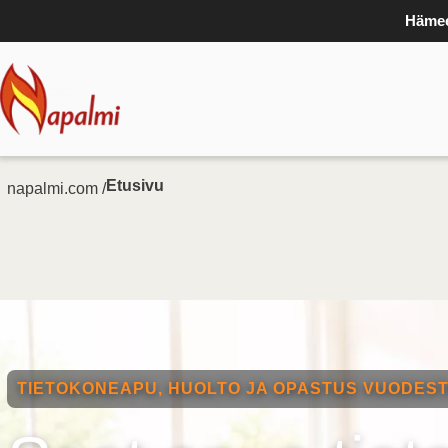
Hämee
Etusivu
napalmi.com /
TIETOKONEAPU, HUOLTO JA OPASTUS VUODEST