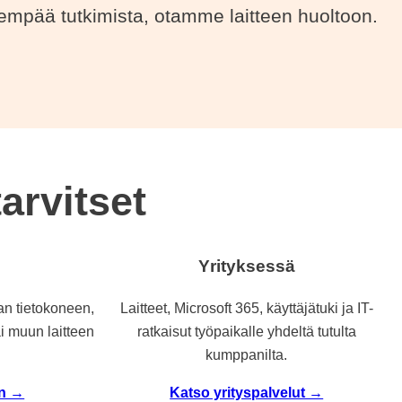
idempää tutkimista, otamme laitteen huoltoon.
arvitset
Yrityksessä
an tietokoneen,
Laitteet, Microsoft 365, käyttäjätuki ja IT-
ai muun laitteen
ratkaisut työpaikalle yhdeltä tutulta
kumppanilta.
in →
Katso yrityspalvelut →