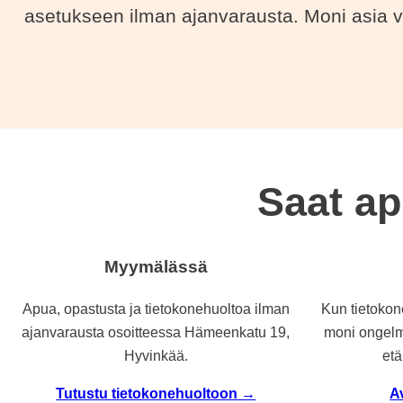
asetukseen ilman ajanvarausta. Moni asia voi
Saat ap
Myymälässä
Apua, opastusta ja tietokonehuoltoa ilman
Kun tietokone
ajanvarausta osoitteessa Hämeenkatu 19,
moni ongelm
Hyvinkää.
et
Tutustu tietokonehuoltoon →
A