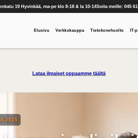
nkatu 19 Hyvinkää, ma-pe klo 8-18 & la 10-14
Soita meille: 045 6
Etusivu
Verkkokauppa
Tietokonehuolto
IT-p
Lataa ilmaiset oppaamme täältä
A 2015