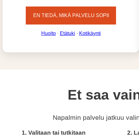
EN TIEDÄ, MIKÄ PALVELU SOPII
Huolto
·
Etätuki
·
Kotikäynti
Et saa vain
Napalmin palvelu jatkuu val
1. Valitaan tai tutkitaan
2. L