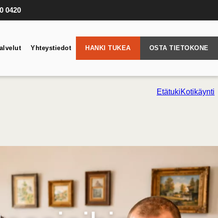
10 0420
alvelut
Yhteystiedot
HANKI TUKEA
OSTA TIETOKONE
Etätuki
Kotikäynti