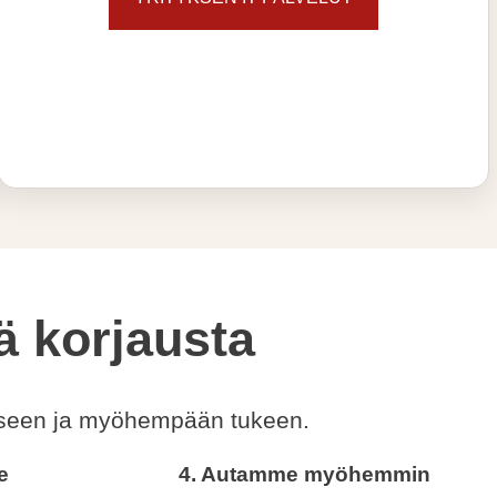
tä korjausta
ukseen ja myöhempään tukeen.
e
4. Autamme myöhemmin