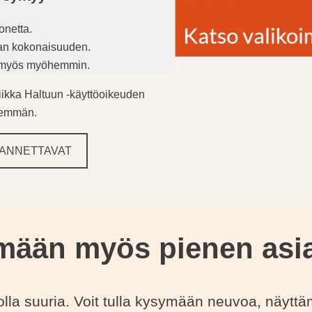
onetta.
an kokonaisuuden.
a myös myöhemmin.
kniikka Haltuun -käyttöoikeuden
enemmän.
ANNETTAVAT
mään myös pienen asi
 olla suuria. Voit tulla kysymään neuvoa, näytt