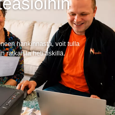
teasioihin
neen hankinnasta, voit tulla
atkaista heti tiskillä.