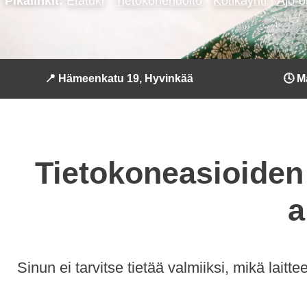
Pikalinkit:
Etätuki
·
Tietokonehuolto
·
Kotikäynti
·
Ajo-o
📍 Hämeenkatu 19, Hyvinkää
🕓 M
Tietokoneasioiden 
a
Sinun ei tarvitse tietää valmiiksi, mikä laitte