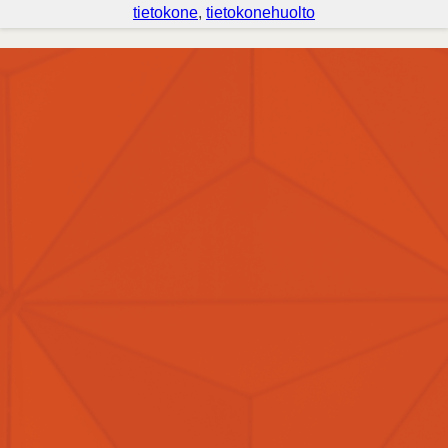
tietokone
, 
tietokonehuolto