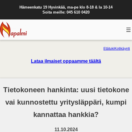
Hämeenkatu 19 Hyvinkää, ma-pe klo 8-18 & la 10-14
Soita meille: 045 610 0420
Etätuki
Kotikäynti
Lataa ilmaiset oppaamme täältä
Tietokoneen hankinta: uusi tietokone
vai kunnostettu yritysläppäri, kumpi
kannattaa hankkia?
11.10.2024