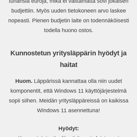
tuhansia euroja, mikä ei välttämättä sovi jokaisen
budjettiin. Myös uuden tietokoneen arvo laskee
nopeasti. Pienen budjetin laite on todennäköisesti
todella huono ostos.
Kunnostetun yritysläppärin hyödyt ja
haitat
Huom.
Läppärissä kannattaa olla niin uudet
komponentit, että Windows 11 käyttöjärjestelmä
sopii siihen. Meidän yritysläppäreissä on kaikissa
Windows 11 asennettuna!
Hyödyt: