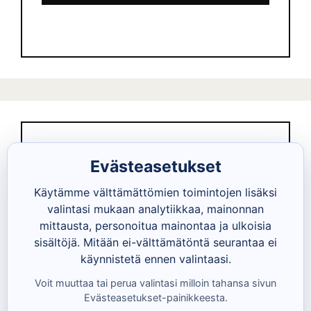
k
ö
p
o
s
t
i
o
Evästeasetukset
s
o
Käytämme välttämättömien toimintojen lisäksi
valintasi mukaan analytiikkaa, mainonnan
i
mittausta, personoitua mainontaa ja ulkoisia
t
Lataa Tietokokoneen
sisältöjä. Mitään ei-välttämätöntä seurantaa ei
e
käynnistetä ennen valintaasi.
ostajan opas PDF
Voit muuttaa tai perua valintasi milloin tahansa sivun
Evästeasetukset-painikkeesta.
Kuinka ostat tietokoneen peruskäyttöön, mikä