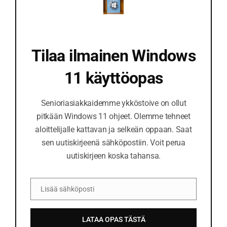
o
i
t
Tilaa ilmainen Windows
e
11 käyttöopas
Senioriasiakkaidemme ykköstoive on ollut
pitkään Windows 11 ohjeet. Olemme tehneet
aloittelijalle kattavan ja selkeän oppaan. Saat
sen uutiskirjeenä sähköpostiin. Voit perua
uutiskirjeen koska tahansa.
Lisää sähköposti
S
ä
LATAA OPAS TÄSTÄ
h