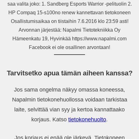
saa valita joko: 1. Sandberg Esports Warrior -pelituolin 2.
HP Compaq 15-s100no renew kannettavan tietokoneen
Osallistumisaikaa on tiistaihin 7.6.2016 klo 23:59 asti!
Arvonnan järjestää: Napalmi Tietotekniikka Oy
Hämeenkatu 19, Hyvinkää https://www.napalmi.com
Facebook ei ole osallinen arvontaan!
Tarvitsetko apua tämän aiheen kanssa?
Jos sama ongelma näkyy omassa koneessa,
Napalmin tietokonehuollossa voidaan tarkistaa
laite, selvittää vian syy ja kertoa kannattaako
korjaus. Katso
tietokonehuolto
.
Jos korjaus ei enää ole järkevä, Tietokoneen