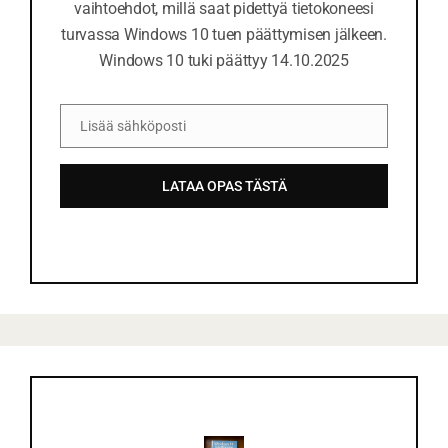
vaihtoehdot, millä saat pidettyä tietokoneesi
turvassa Windows 10 tuen päättymisen jälkeen.
Windows 10 tuki päättyy 14.10.2025
Lisää sähköposti
S
ä
LATAA OPAS TÄSTÄ
h
k
ö
p
o
s
t
i
o
s