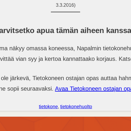
3.3.2016)
arvitsetko apua tämän aiheen kanss
ma näkyy omassa koneessa, Napalmin tietokonehu
elvittää vian syy ja kertoa kannattaako korjaus. Kat
 ole järkevä, Tietokoneen ostajan opas auttaa ha
ne sopii seuraavaksi.
Avaa Tietokoneen ostajan op
tietokone
, 
tietokonehuolto