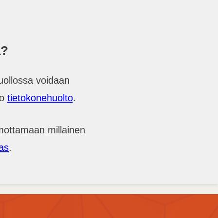
a?
ollossa voidaan
so
tietokonehuolto
.
hmottamaan millainen
as
.