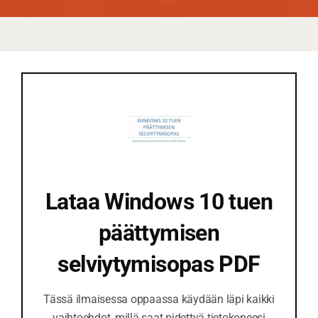
Lataa Windows 10 tuen
päättymisen
selviytymisopas PDF
Tässä ilmaisessa oppaassa käydään läpi kaikki
vaihtoehdot, millä saat pidettyä tietokoneesi