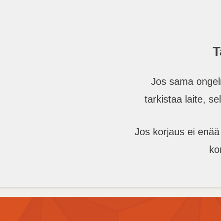
T
Jos sama ongel
tarkistaa laite, s
Jos korjaus ei enää
ko