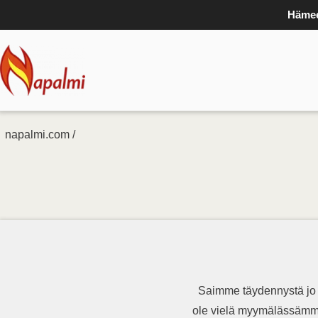
Hämee
napalmi.com /
Saimme täydennystä jo os
ole vielä myymälässämme