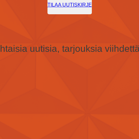
TILAA UUTISKIRJE
taisia uutisia, tarjouksia viihdettä