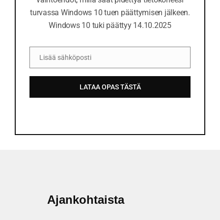
turvassa Windows 10 tuen päättymisen jälkeen.
Windows 10 tuki päättyy 14.10.2025
Lisää sähköposti
S
ä
LATAA OPAS TÄSTÄ
h
k
ö
p
o
s
t
i
Ajankohtaista
o
s