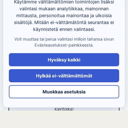
Käytämme välttämättömien toimintojen lisäksi
i
valintasi mukaan analytiikkaa, mainonnan
o
mittausta, personoitua mainontaa ja ulkoisia
s
sisältöjä. Mitään ei-välttämätöntä seurantaa ei
o
käynnistetä ennen valintaasi.
i
Voit muuttaa tai perua valintasi milloin tahansa sivun
t
Evästeasetukset-painikkeesta.
Lataa Tietokokoneen
e
Hyväksy kaikki
ostajan opas PDF
Kuinka ostat tietokoneen peruskäyttöön, mikä
Hylkää ei-välttämättömät
säilyy sinulla pitkään
Tässä ilmaisessa oppaassa käydään läpi
Muokkaa asetuksia
suositukset tietokoneen hankintaan. Hanki
tietokone missä on riittävästi tehoa ja pitkä
käyttöikä!
Lisää sähköposti