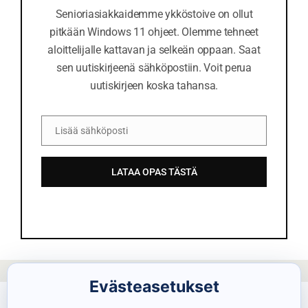
Senioriasiakkaidemme ykköstoive on ollut
pitkään Windows 11 ohjeet. Olemme tehneet
aloittelijalle kattavan ja selkeän oppaan. Saat
sen uutiskirjeenä sähköpostiin. Voit perua
uutiskirjeen koska tahansa.
Lisää sähköposti
S
ä
LATAA OPAS TÄSTÄ
h
k
ö
p
o
s
Evästeasetukset
t