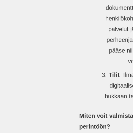
dokumentte
henkilökoh
palvelut 
perheenjä
pääse nii
v
Tilit
Ilman
digitaali
hukkaan tai
Miten voit valmista
perintöön?