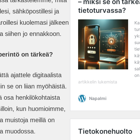
ssa tarkastelemme, mitä
esi, sähköpostillesi ja
varoillesi kuolemasi jälkeen
ua siihen jo ennakkoon.
perintö on tärkeä?
tä ajattele digitaalista
n se on liian myöhäistä.
keä osa henkilökohtaista
 silloin, kun huomioimme,
ja muistoja meillä on
ssa muodossa.