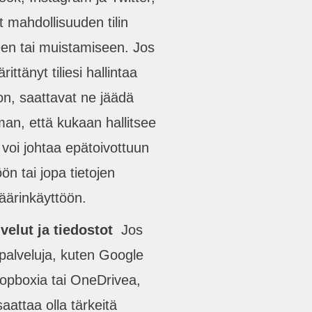
t mahdollisuuden tilin
en tai muistamiseen. Jos
rittänyt tiliesi hallintaa
n, saattavat ne jäädä
man, että kukaan hallitsee
 voi johtaa epätoivottuun
öön tai jopa tietojen
äärinkäyttöön.
lvelut ja tiedostot
Jos
ipalveluja, kuten Google
ropboxia tai OneDrivea,
saattaa olla tärkeitä