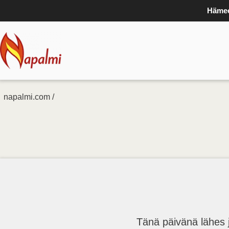
Hämee
napalmi.com /
Tänä päivänä lähes j