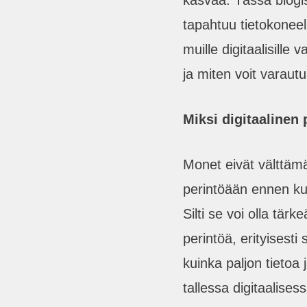
kasvaa. Tässä blogi
tapahtuu tietokoneell
muille digitaalisille 
ja miten voit varaut
Miksi digitaalinen 
Monet eivät välttämät
perintöään ennen kui
Silti se voi olla tär
perintöä, erityisesti
kuinka paljon tietoa 
tallessa digitaalise