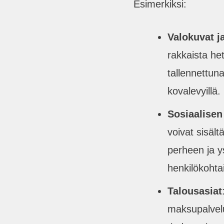
Esimerkiksi:
Valokuvat j
rakkaista het
tallennettuna
kovalevyillä.
Sosiaalisen 
voivat sisält
perheen ja y
henkilökohtai
Talousasiat
maksupalvelu