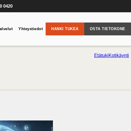
10 0420
alvelut
Yhteystiedot
HANKI TUKEA
OSTA TIETOKONE
Etätuki
Kotikäynti