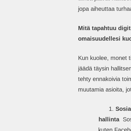
jopa aiheuttaa turhaa
Mitä tapahtuu digit
omaisuudellesi ku
Kun kuolee, monet til
jäädä täysin hallitse
tehty ennakoivia toi
muutamia asioita, jo
Sosia
hallinta
Sosi
kuten Facebo