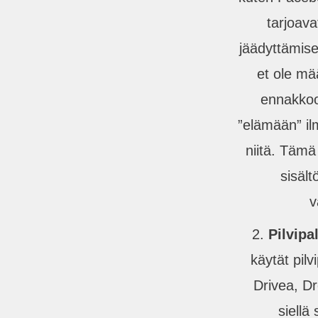
tarjoava
jäädyttämise
et ole mää
ennakkoo
”elämään” il
niitä. Tämä
sisält
v
Pilvipa
käytät pilv
Drivea, D
siellä 