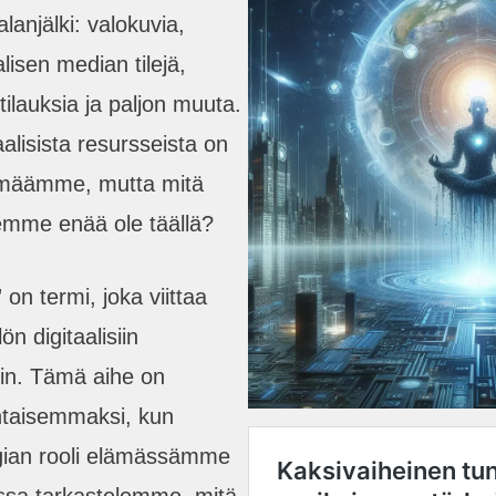
alanjälki: valokuvia,
lisen median tilejä,
-tilauksia ja paljon muuta.
alisista resursseista on
lämäämme, mutta mitä
 emme enää ole täällä?
 on termi, joka viittaa
 digitaalisiin
ihin. Tämä aihe on
htaisemmaksi, kun
ogian rooli elämässämme