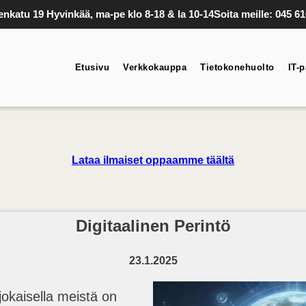
nkatu 19 Hyvinkää, ma-pe klo 8-18 & la 10-14
Soita meille: 045 6
Etusivu
Verkkokauppa
Tietokonehuolto
IT-p
Lataa ilmaiset oppaamme täältä
Digitaalinen Perintö
23.1.2025
okaisella meistä on