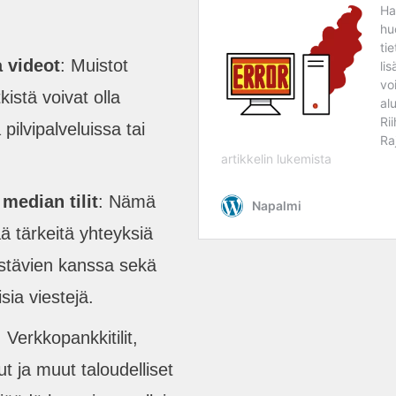
a videot
: Muistot
kistä voivat olla
 pilvipalveluissa tai
median tilit
: Nämä
ää tärkeitä yhteyksiä
stävien kanssa sekä
sia viestejä.
: Verkkopankkitilit,
t ja muut taloudelliset