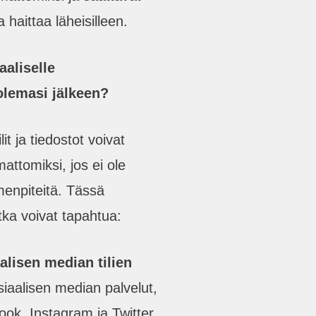
 haittaa läheisilleen.
aaliselle
olemasi jälkeen?
it ja tiedostot voivat
mattomiksi, jos ei ole
menpiteitä. Tässä
tka voivat tapahtua:
alisen median tilien
aalisen median palvelut,
ok, Instagram ja Twitter,