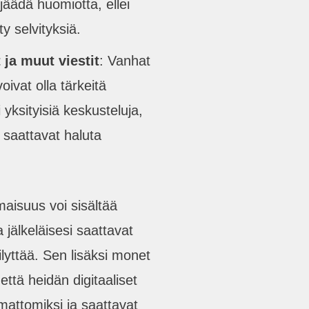
 jäädä huomiotta, ellei
ty selvityksiä.
 ja muut viestit
: Vanhat
oivat olla tärkeitä
i yksityisiä keskusteluja,
 saattavat haluta
aisuus voi sisältää
a jälkeläisesi saattavat
ilyttää. Sen lisäksi monet
 että heidän digitaaliset
semattomiksi ja saattavat