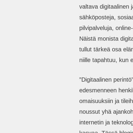
valtava digitaalinen j
sähköposteja, sosiaa
pilvipalveluja, online
Näistä monista digita
tullut tärkeä osa e
niille tapahtuu, kun
”Digitaalinen perintö”
edesmenneen henkilön
omaisuuksiin ja tile
noussut yhä ajanko
internetin ja teknol