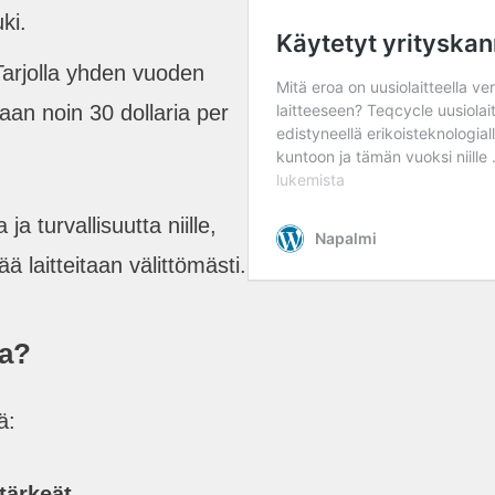
ki.
Tarjolla yhden vuoden
taan noin 30 dollaria per
a turvallisuutta niille,
tää laitteitaan välittömästi.
aa?
ä:
 tärkeät