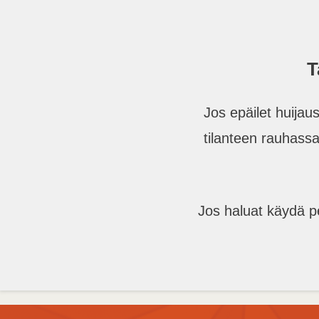
T
Jos epäilet huijau
tilanteen rauhassa
Jos haluat käydä pe