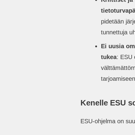
tietoturvapä
pidetään jär
tunnettuja u
Ei uusia om
tukea
: ESU o
välttämättöm
tarjoamiseen
Kenelle ESU s
ESU-ohjelma on suunn