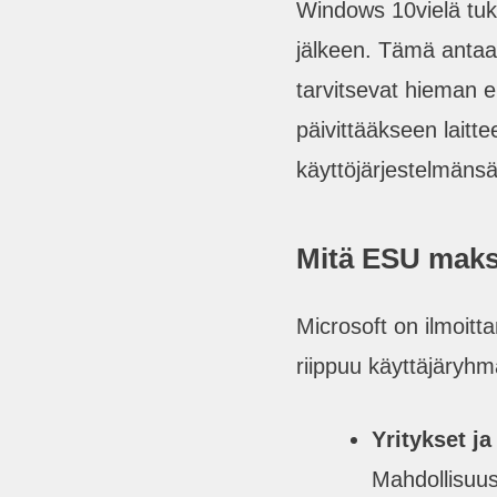
Windows 10vielä tuk
jälkeen. Tämä antaa l
tarvitsevat hieman
päivittääkseen laitte
käyttöjärjestelmänsä
Mitä ESU mak
Microsoft on ilmoitt
riippuu käyttäjäryhm
Yritykset ja
Mahdollisuu