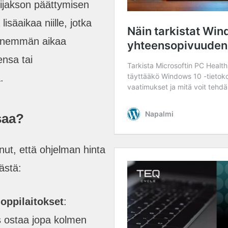
ijakson päättymisen
isäaikaa niille, jotka
 enemmän aikaa
ensa tai
.
saa?
anut, että ohjelman hinta
ästä:
 oppilaitokset
:
s ostaa jopa kolmen