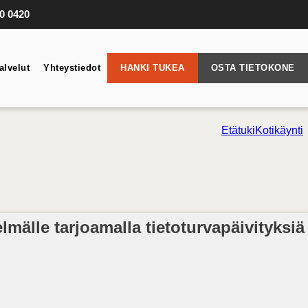
10 0420
alvelut
Yhteystiedot
HANKI TUKEA
OSTA TIETOKONE
Etätuki
Kotikäynti
mälle tarjoamalla tietoturvapäivityksiä