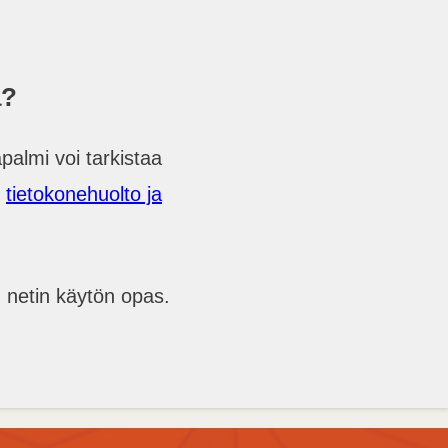
a?
palmi voi tarkistaa
o
tietokonehuolto ja
n netin käytön opas.