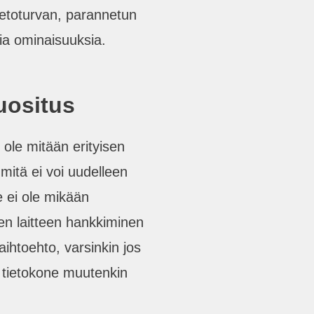
etoturvan, parannetun
ia ominaisuuksia.
uositus
 ole mitään erityisen
 mitä ei voi uudelleen
e ei ole mikään
den laitteen hankkiminen
aihtoehto, varsinkin jos
 tietokone muutenkin