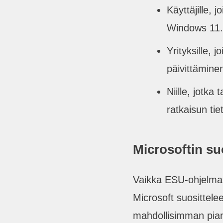
Käyttäjille, j
Windows 11.
Yrityksille, j
päivittäminen
Niille, jotka 
ratkaisun tie
Microsoftin su
Vaikka ESU-ohjelma 
Microsoft suosittele
mahdollisimman pian