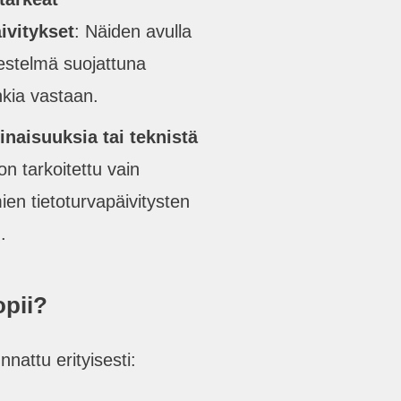
ivitykset
: Näiden avulla
jestelmä suojattuna
hkia vastaan.
inaisuuksia tai teknistä
n tarkoitettu vain
ien tietoturvapäivitysten
.
opii?
attu erityisesti: