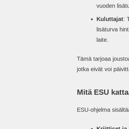
vuoden lisätu
Kuluttajat
: 
lisäturva hin
laite.
Tämä tarjoaa joustoa j
jotka eivät voi päivit
Mitä ESU katt
ESU-ohjelma sisältä
Kriittiset ja