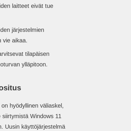
oiden laitteet eivät tue
oiden järjestelmien
 vie aikaa.
tarvitsevat tilapäisen
toturvan ylläpitoon.
ositus
on hyödyllinen väliaskel,
e siirtymistä Windows 11
. Uusin käyttöjärjestelmä