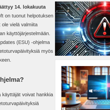
ättyy 14. lokakuuta
ft on tuonut helpotuksen
t ole vielä valmiita
n käyttöjärjestelmään.
Updates (ESU) -ohjelma
tietoturvapäivityksiä myös
lkeen.
hjelma?
käyttäjät voivat hankkia
tietoturvapäivityksiä