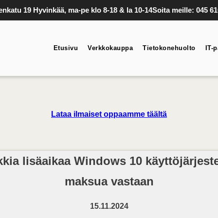
nkatu 19 Hyvinkää, ma-pe klo 8-18 & la 10-14
Soita meille: 045 6
Etusivu
Verkkokauppa
Tietokonehuolto
IT-p
Lataa ilmaiset oppaamme täältä
ia lisäaikaa Windows 10 käyttöjärjestel
maksua vastaan
15.11.2024