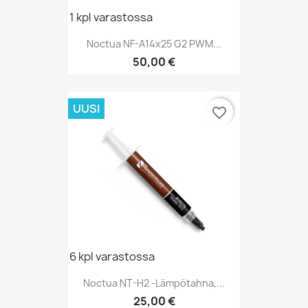
1 kpl varastossa
Noctua NF-A14x25 G2 PWM...
Hinta
50,00 €
UUSI
favorite_border
6 kpl varastossa
Noctua NT-H2 -lämpötahna,...
Hinta
25,00 €