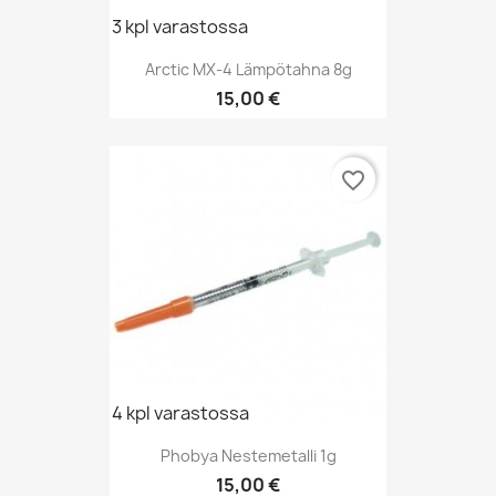
3 kpl varastossa
Arctic MX-4 Lämpötahna 8g
Hinta
15,00 €
favorite_border
4 kpl varastossa
Phobya Nestemetalli 1g
Hinta
15,00 €