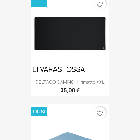
favorite_border
EI VARASTOSSA
DELTACO GAMING Hiirimatto XXL
Hinta
35,00 €
UUSI
favorite_border