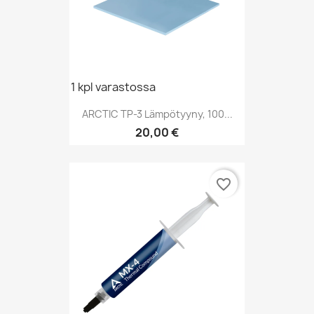
1 kpl varastossa
ARCTIC TP-3 Lämpötyyny, 100...
Hinta
20,00 €
favorite_border