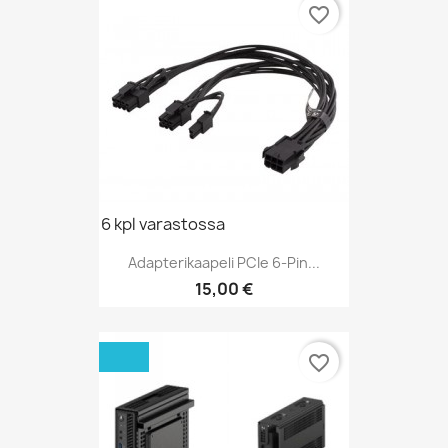
favorite_border
6 kpl varastossa
Adapterikaapeli PCIe 6-Pin...
Hinta
15,00 €
favorite_border