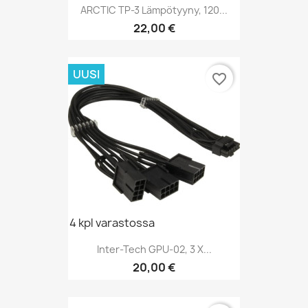
ARCTIC TP-3 Lämpötyyny, 120...
Hinta
22,00 €
UUSI
favorite_border
4 kpl varastossa
Inter-Tech GPU-02, 3 X...
Hinta
20,00 €