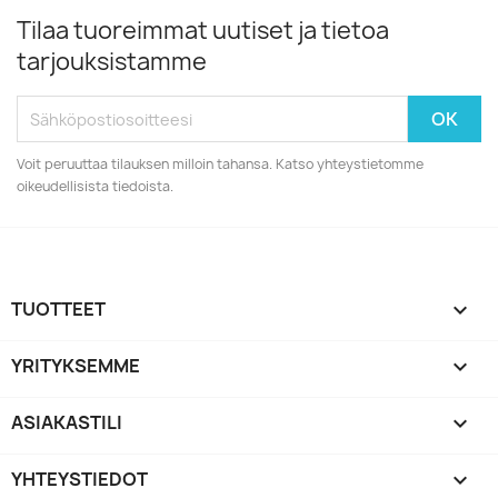
Tilaa tuoreimmat uutiset ja tietoa
tarjouksistamme
Voit peruuttaa tilauksen milloin tahansa. Katso yhteystietomme
oikeudellisista tiedoista.
TUOTTEET

YRITYKSEMME

ASIAKASTILI

YHTEYSTIEDOT
keyboard_arrow_down