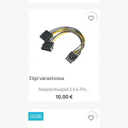
favorite_border
3 kpl varastossa
Adapterikaapeli 2 X 4-Pin...
Hinta
10,00 €
UUSI
favorite_border