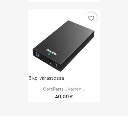
favorite_border
3 kpl varastossa
CoreParts Ulkoinen...
Hinta
40,00 €