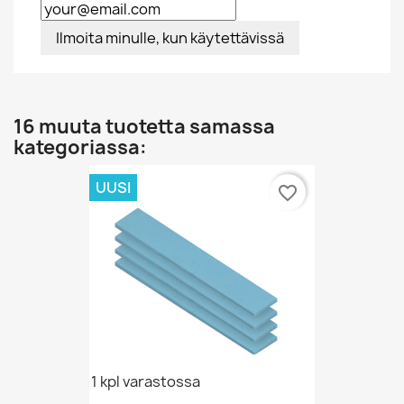
Ilmoita minulle, kun käytettävissä
16 muuta tuotetta samassa
kategoriassa:
UUSI
favorite_border
1 kpl varastossa