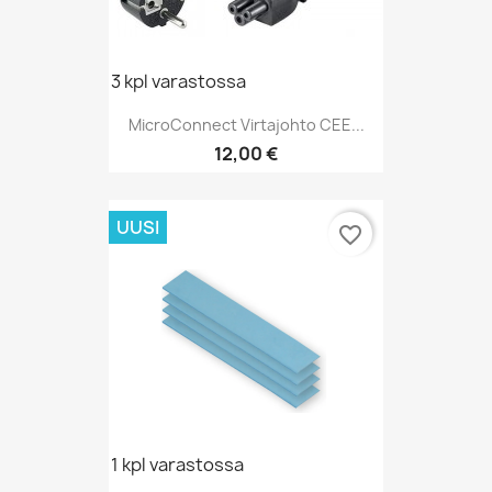
3 kpl varastossa
MicroConnect Virtajohto CEE...
Hinta
12,00 €
UUSI
favorite_border
1 kpl varastossa