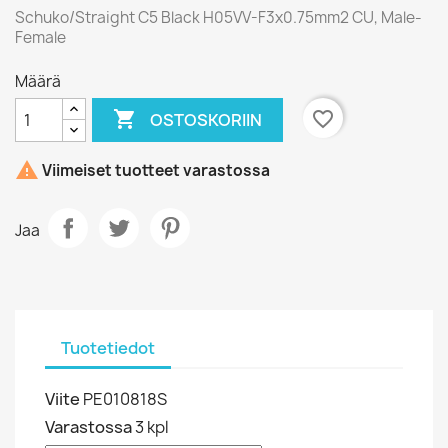
Schuko/Straight C5 Black H05VV-F3x0.75mm2 CU, Male-
Female
Määrä

favorite_border
OSTOSKORIIN

Viimeiset tuotteet varastossa
Jaa
Tuotetiedot
Viite
PE010818S
Varastossa
3 kpl