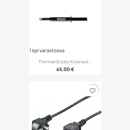
1 kpl varastossa
Thermal Grizzly Kryonaut...
Hinta
45,00 €
favorite_border