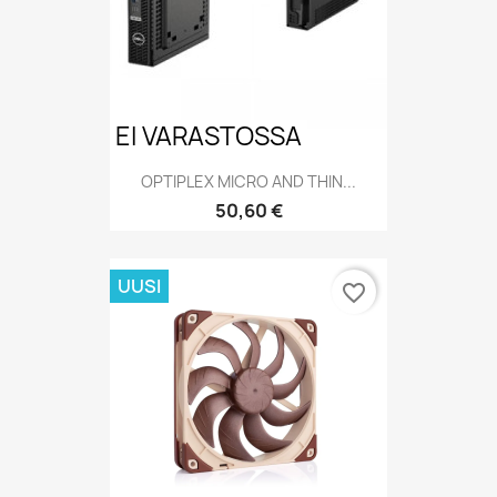
EI VARASTOSSA
OPTIPLEX MICRO AND THIN...
Hinta
50,60 €
UUSI
favorite_border