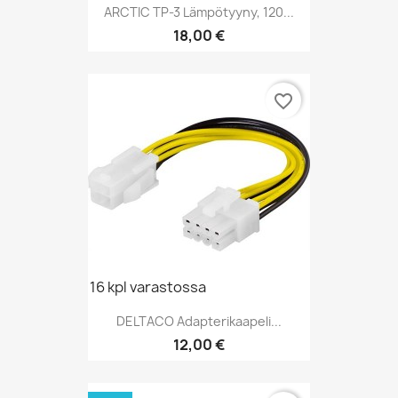
ARCTIC TP-3 Lämpötyyny, 120...
Hinta
18,00 €
favorite_border
16 kpl varastossa
DELTACO Adapterikaapeli...
Hinta
12,00 €