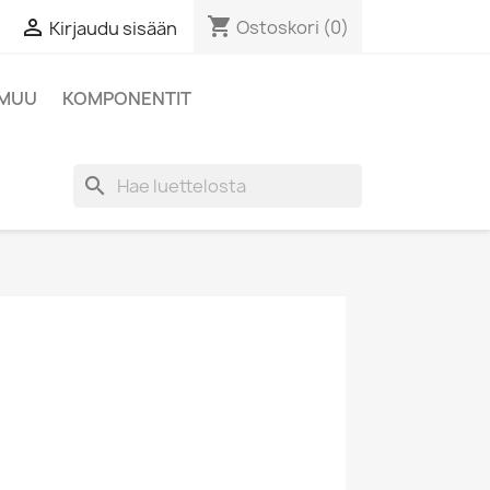
shopping_cart

Ostoskori
(0)
Kirjaudu sisään
MUU
KOMPONENTIT
search