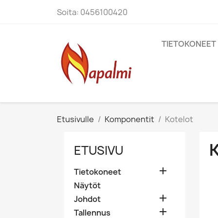
Soita:
0456100420
TIETOKONEET
Etusivulle
Komponentit
Kotelot
ETUSIVU

Tietokoneet
Näytöt

Johdot

Tallennus