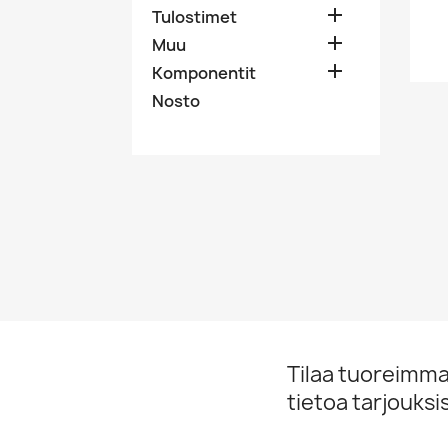

Tulostimet

Muu

Komponentit
Nosto
Tilaa tuoreimmat
tietoa tarjouks