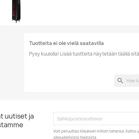
Tuotteita ei ole vielä saatavilla
Pysy kuulolla! Lisää tuotteita näytetään täällä sitä
search
 uutiset ja
istamme
Voit peruuttaa tilauksen milloin tahansa. Kats
oikeudellisista tiedoista.