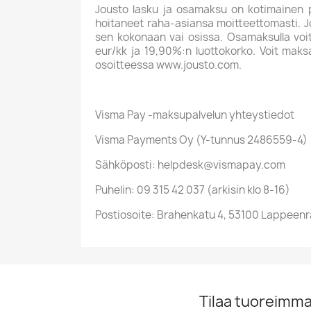
Jousto lasku ja osamaksu on kotimainen palv
hoitaneet raha-asiansa moitteettomasti. J
sen kokonaan vai osissa. Osamaksulla voi
eur/kk ja 19,90%:n luottokorko. Voit mak
osoitteessa www.jousto.com.
Visma Pay -maksupalvelun yhteystiedot
Visma Payments Oy (Y-tunnus 2486559-4)
Sähköposti: helpdesk@vismapay.com
Puhelin: 09 315 42 037 (arkisin klo 8-16)
Postiosoite: Brahenkatu 4, 53100 Lappeen
Tilaa tuoreimmat