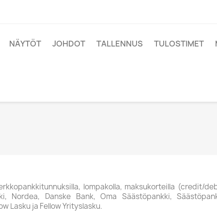
NÄYTÖT
JOHDOT
TALLENNUS
TULOSTIMET
kkopankkitunnuksilla, lompakolla, maksukorteilla (credit/debi
, Nordea, Danske Bank, Oma Säästöpankki, Säästöpankki,
w Lasku ja Fellow Yrityslasku.