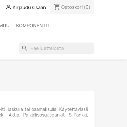
shopping_cart

Ostoskori
(0)
Kirjaudu sisään
MUU
KOMPONENTIT
search
t), laskulla tai osamaksulla. Käytettävissä
 Aktia, Paikallisosuuspankit, S-Pankki,