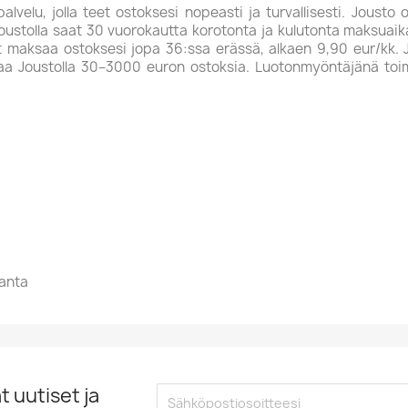
elu, jolla teet ostoksesi nopeasti ja turvallisesti. Jousto on
oustolla saat 30 vuorokautta korotonta ja kulutonta maksuai
t maksaa ostoksesi jopa 36:ssa erässä, alkaen 9,90 eur/kk
saa Joustolla 30–3000 euron ostoksia. Luotonmyöntäjänä toimi
ranta
 uutiset ja