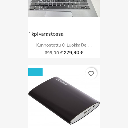
1 kpl varastossa
Kunnostettu C-Luokka Dell...
Normaalihinta
Hinta
279,30 €
399,00 €
favorite_border