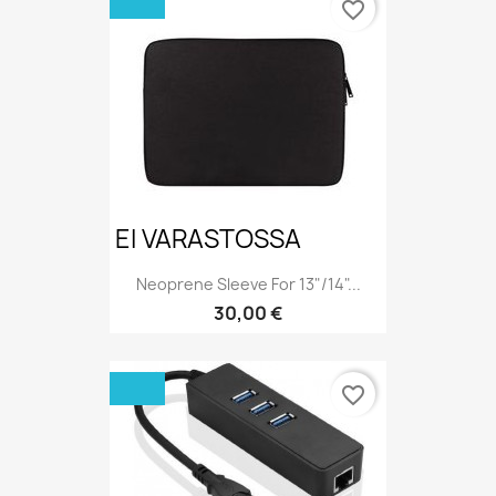
favorite_border
EI VARASTOSSA
Neoprene Sleeve For 13"/14"...
Hinta
30,00 €
favorite_border