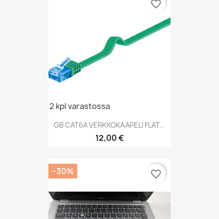
favorite_border
2 kpl varastossa
GB CAT6A VERKKOKAAPELI FLAT...
Hinta
12,00 €
−30%
favorite_border