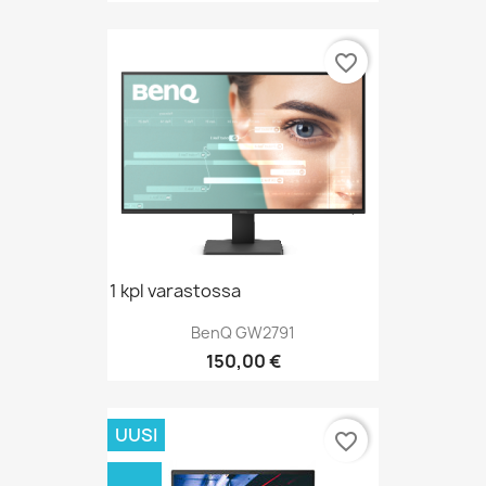
favorite_border
1 kpl varastossa
BenQ GW2791
Hinta
150,00 €
UUSI
favorite_border