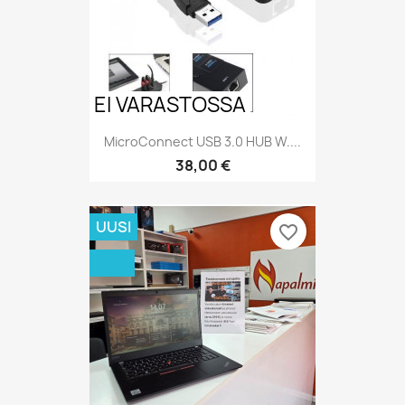
EI VARASTOSSA
MicroConnect USB 3.0 HUB W....
Hinta
38,00 €
UUSI
favorite_border