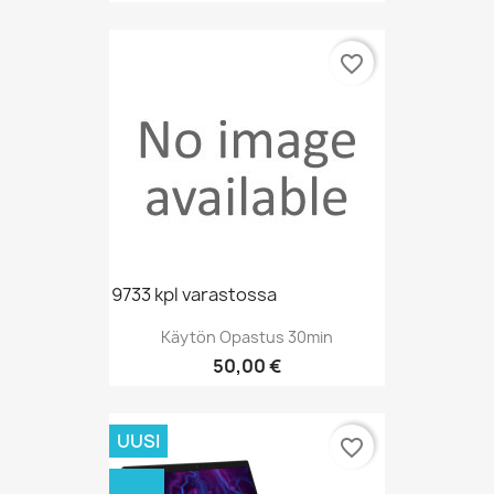
favorite_border
9733 kpl varastossa
Käytön Opastus 30min
Hinta
50,00 €
UUSI
favorite_border