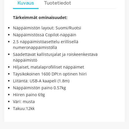
Kuvaus
Tuotetiedot
Tärkeimmät ominaisuudet:
Näppäimistön layout: Suomi/Ruotsi
Näppäimistössä Copilot-näppäin
2.5 näppäimistöasettelu erillisellä
numeronäppäimistöllä
Säädettävät kallistusjalat ja roiskeenkestävä
näppäimistö
Hiljaiset, matalaprofiiliset näppäimet
Täysikokoinen 1600 DPI:n optinen hiiri
Liitäntä: USB-A kaapeli (1.8m)
Näppäimistön paino 0.57kg
Hiiren paino 69g
Väri: musta
Takuu:12kk