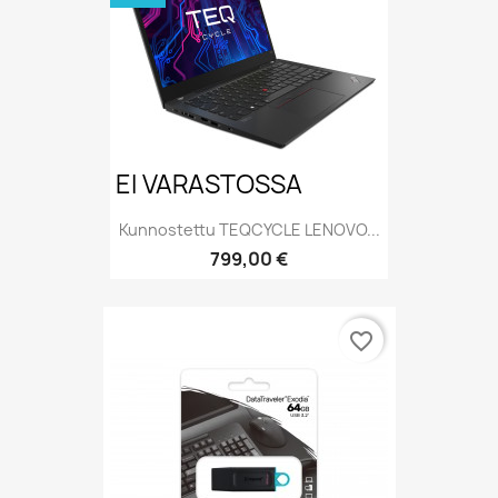
EI VARASTOSSA
Kunnostettu TEQCYCLE LENOVO...
Hinta
799,00 €
favorite_border