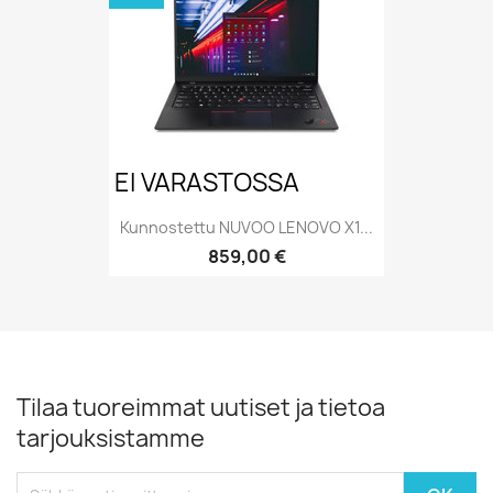
EI VARASTOSSA
Kunnostettu NUVOO LENOVO X1...
Hinta
859,00 €
Tilaa tuoreimmat uutiset ja tietoa
tarjouksistamme