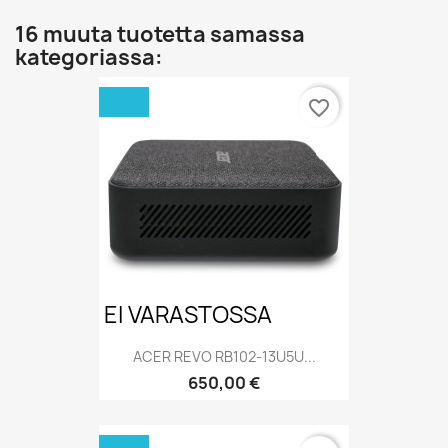
16 muuta tuotetta samassa
kategoriassa:
favorite_border
EI VARASTOSSA
ACER REVO RB102-13U5U...
Hinta
650,00 €