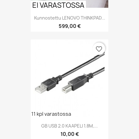
EI VARASTOSSA
Kunnostettu LENOVO THINKPAD...
Hinta
599,00 €
favorite_border
11 kpl varastossa
GB USB 2.0 KAAPELI 1.8M,...
Hinta
10,00 €