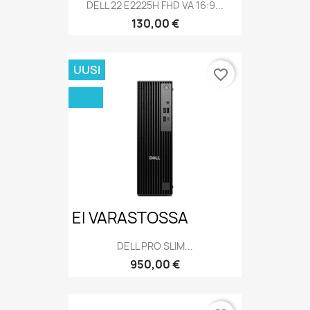
DELL 22 E2225H FHD VA 16:9...
Hinta
130,00 €
UUSI
favorite_border
EI VARASTOSSA
DELL PRO SLIM...
Hinta
950,00 €