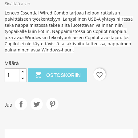
Sisältää alv:n
Lenovo Essential Wired Combo tarjoaa helpon ratkaisun
päivittäiseen työskentelyyn. Langallinen USB-A yhteys hiiressä
sekä näppäimistössä tekee siitä luotettavan valinnan niin
työpaikalle kuin kotiin. Näppäimistössä on Copilot-näppäin,
joka avaa Windowsin tekoälypohjaisen Copilot-avustajan. Jos
Copilot ei ole käytettävissä tai aktivoitu laitteessa, näppäimen
painaminen avaa Windows-haun.
Määrä

favorite_border
OSTOSKORIIN
Jaa