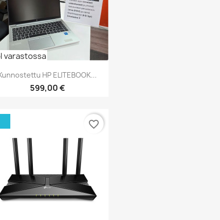
pl varastossa
Kunnostettu HP ELITEBOOK...
Hinta
599,00 €
Pikakatselu

favorite_border