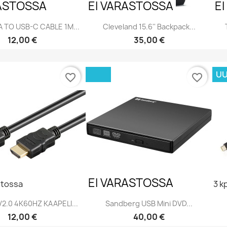
RASTOSSA
EI VARASTOSSA
E
 TO USB-C CABLE 1M...
Cleveland 15.6'' Backpack...
Hinta
Hinta
12,00 €
35,00 €
Pikakatselu
Pikakatselu


UU
favorite_border
favorite_border
EI VARASTOSSA
stossa
3 k
2.0 4K60HZ KAAPELI...
Sandberg USB Mini DVD...
Hinta
Hinta
12,00 €
40,00 €