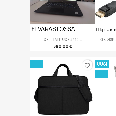
EI VARASTOSSA
11 kpl var
DELL LATITUDE 3410...
GB DISPL
Hinta
380,00 €
Pikakatselu

UUSI
favorite_border