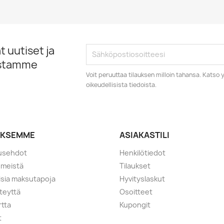
Pikakatselu
Pikakatselu


 uutiset ja
istamme
Voit peruuttaa tilauksen milloin tahansa. Kats
oikeudellisista tiedoista.
YKSEMME
ASIAKASTILI
tusehdot
Henkilötiedot
 meistä
Tilaukset
lisia maksutapoja
Hyvityslaskut
teyttä
Osoitteet
rtta
Kupongit
t