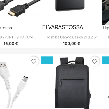
EI VARASTOSSA
astossa
1 k
AYPORT 1.2 TO HDMI...
Toshiba Canvio Basics 2TB 2.5"
Hinta
Hinta
16,00 €
100,00 €
Pikakatselu
Pikakatselu


favorite_border
favorite_border