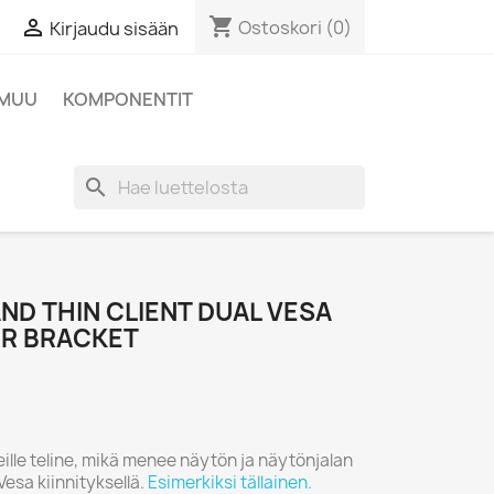
shopping_cart

Ostoskori
(0)
Kirjaudu sisään
MUU
KOMPONENTIT
search
ND THIN CLIENT DUAL VESA
R BRACKET
eille teline, mikä menee näytön ja näytönjalan
 Vesa kiinnityksellä.
Esimerkiksi tällainen.