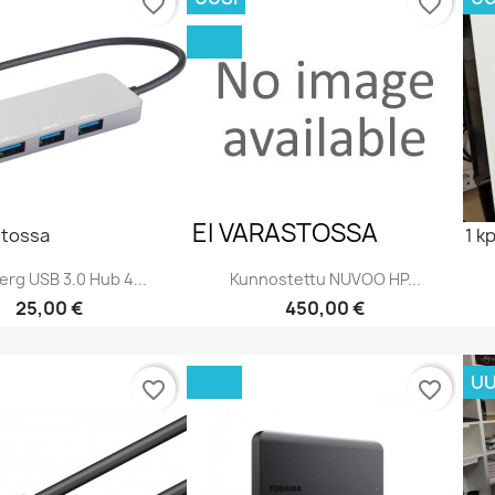
favorite_border
favorite_border
EI VARASTOSSA
stossa
1 k
rg USB 3.0 Hub 4...
Kunnostettu NUVOO HP...
Hinta
Hinta
25,00 €
450,00 €
Pikakatselu
Pikakatselu


UU
favorite_border
favorite_border