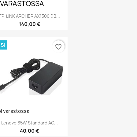
I VARASTOSSA
TP-LINK ARCHER AX1500 DB...
Hinta
140,00 €
Pikakatselu

SI
favorite_border
pl varastossa
Lenovo 65W Standard AC...
Hinta
40,00 €