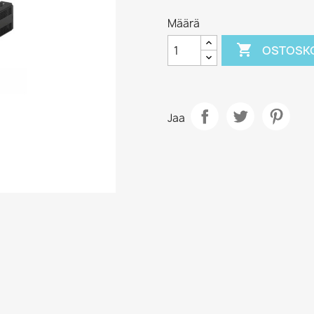
Määrä

OSTOSKO
Jaa