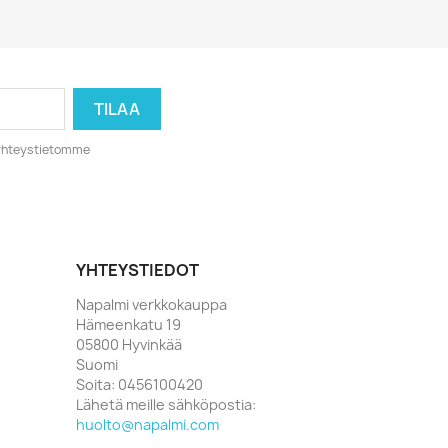
Pikakatselu

o yhteystietomme
YHTEYSTIEDOT
Napalmi verkkokauppa
Hämeenkatu 19
05800 Hyvinkää
Suomi
Soita:
0456100420
Lähetä meille sähköpostia:
huolto@napalmi.com