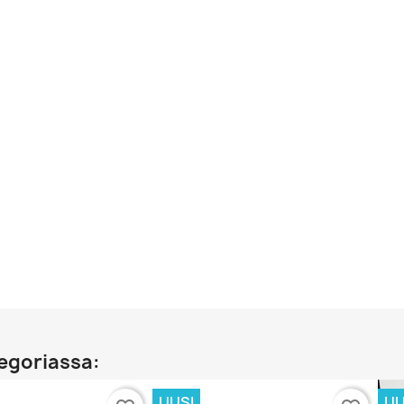
egoriassa:
UUSI
UU