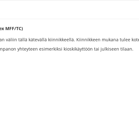
lex MFF/TC)
tan väliin tällä kätevällä kiinnikkeellä. Kiinnikkeen mukana tulee ko
npanon yhteyteen esimerkiksi kioskikäyttöön tai julkiseen tilaan.