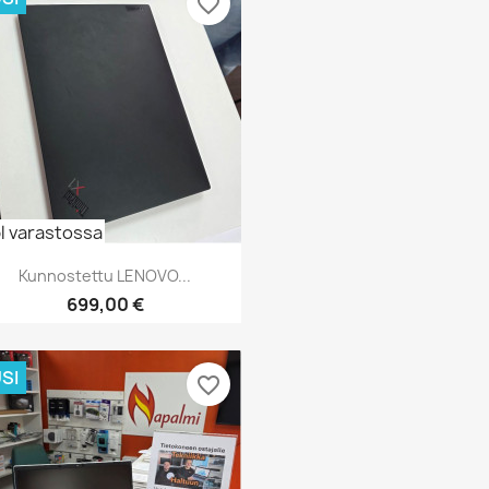
favorite_border
pl varastossa
Kunnostettu LENOVO...
Hinta
699,00 €
Pikakatselu

SI
favorite_border