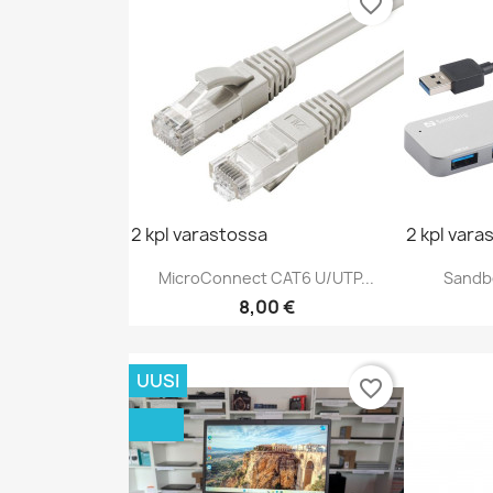
favorite_border
2 kpl varastossa
2 kpl vara
MicroConnect CAT6 U/UTP...
Sandbe
Hinta
8,00 €
Pikakatselu

UUSI
favorite_border