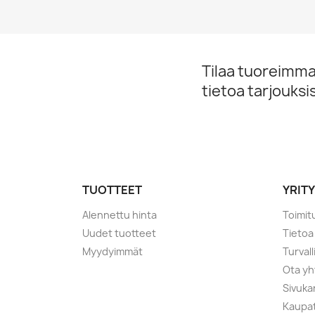
Pikakatselu

Tilaa tuoreimmat
tietoa tarjouks
TUOTTEET
YRIT
Alennettu hinta
Toimi
Uudet tuotteet
Tietoa
Myydyimmät
Turval
Ota yh
Sivuka
Kaupa