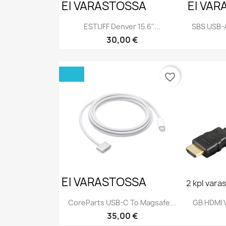
EI VARASTOSSA
EI VA
ESTUFF Denver 15.6''...
SBS USB-A
Hinta
30,00 €
Pikakatselu

favorite_border
EI VARASTOSSA
2 kpl vara
CoreParts USB-C To Magsafe...
GB HDMI V
Hinta
35,00 €