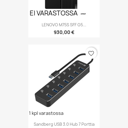
EI VARASTOSSA
LENOVO M75S SFF G5...
Hinta
930,00 €
favorite_border
1 kpl varastossa
Sandberg USB 3.0 Hub 7 Porttia