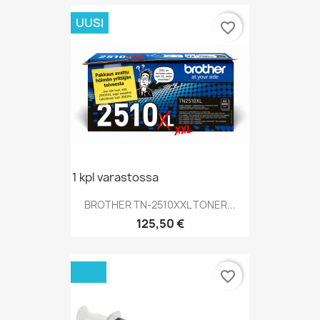
UUSI
favorite_border
1 kpl varastossa
BROTHER TN-2510XXL TONER...
Hinta
125,50 €
favorite_border