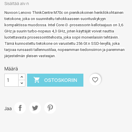
Sisältää alv:n
Nuvoon Lenovo ThinkCentre M70c on pienikokoinen henkilökohtainen
tietokone, joka on suunniteltu tehokkaaseen suorituskykyyn
kompaktissa muodossa. Intel Core i3 -prosessorin kellotaajuus on 3,6
GHz ja suurin turbo-nopeus 4,3 GHz, joten käyttäjät voivat nauttia
luotettavasta prosessointitehosta, joka sopii monenlaisiin tehtäviin.
Tämä kunnostettu tietokone on varustettu 256 Gt:n SSD-levyllä, joka
tarjoaa runsaasti tallennustilaa, nopeamman tiedonsiirron ja paremman
järjestelmän yleisen vasteajan.
Määrä

favorite_border
OSTOSKORIIN
Jaa