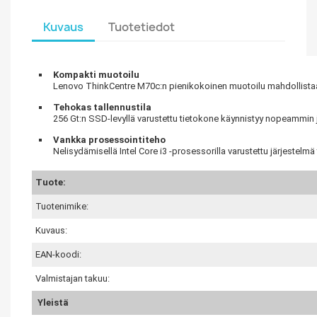
Kuvaus
Tuotetiedot
Kompakti muotoilu
Lenovo ThinkCentre M70c:n pienikokoinen muotoilu mahdollistaa hel
Tehokas tallennustila
256 Gt:n SSD-levyllä varustettu tietokone käynnistyy nopeammin j
Vankka prosessointiteho
Nelisydämisellä Intel Core i3 -prosessorilla varustettu järjestelm
Tuote:
Tuotenimike:
Kuvaus:
EAN-koodi:
Valmistajan takuu:
Yleistä