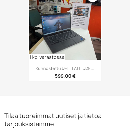
1 kpl varastossa
Kunnostettu DELL LATITUDE...
Hinta
599,00 €
Tilaa tuoreimmat uutiset ja tietoa
tarjouksistamme