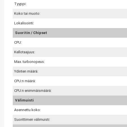
Tyyppi:
Koko tai muoto:
Lokalisointi:
Suoritin / Chipset
CPU:
Kellotaajuus:
Max. turbonopeus:
Ydinten määrä:
CPU:n määrä:
CPU:n enimmäismäärä:
Välimuisti
Asennettu koko:
Suorittimen välimuisti: