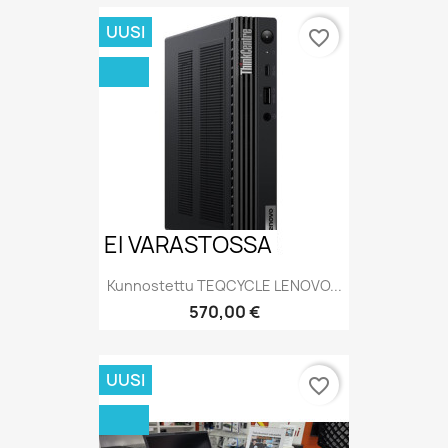
UUSI
favorite_border
EI VARASTOSSA
Kunnostettu TEQCYCLE LENOVO...
Hinta
570,00 €
UUSI
favorite_border