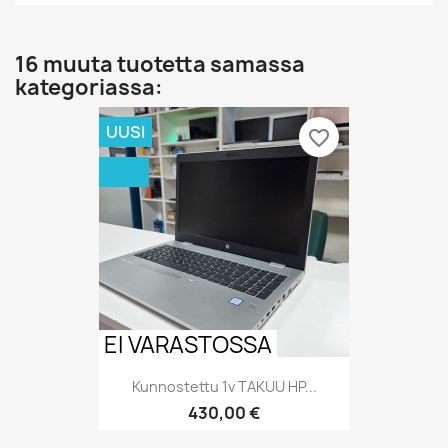
16 muuta tuotetta samassa
kategoriassa:
UUSI
favorite_border
EI VARASTOSSA
Kunnostettu 1v TAKUU HP...
Hinta
430,00 €