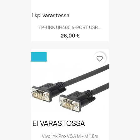
1 kpl varastossa
TP-LINK UH400 4-PORT USB...
Hinta
28,00 €
favorite_border
EI VARASTOSSA
Vivolink Pro VGA M - M 1.8m