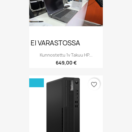
EI VARASTOSSA
Kunnostettu 1v Takuu HP...
Hinta
649,00 €
favorite_border