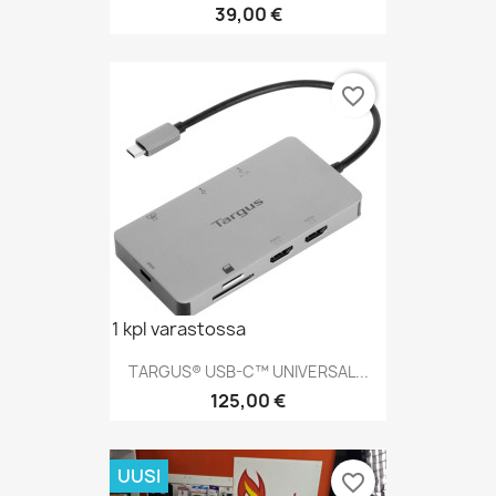
Hinta
39,00 €
favorite_border
1 kpl varastossa
TARGUS® USB-C™ UNIVERSAL...
Hinta
125,00 €
UUSI
favorite_border