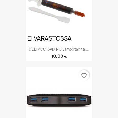
EI VARASTOSSA
DELTACO GAMING Lämpötahna,...
Hinta
10,00 €
favorite_border