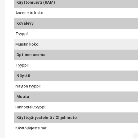
Käyttömuisti (RAM)
Asennettu koko:
Kovalevy
Tyyppi:
Muistin koko:
Optinen asema
Tyyppi:
Näyttö
Näytön tyyppi:
Muuta
Hinnoittelutyyppi:
Käyttöjärjestelmä / Ohjelmisto
Käyttöjärjestelmä: