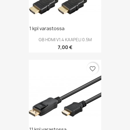
1 kpl varastossa
GB HDMI V1.4 KAAPELI 0.5M
Hinta
7,00 €
favorite_border
11 kpl varastossa