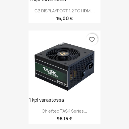
GB DISPLAYPORT 1.2 TO HDMI...
Hinta
16,00 €
favorite_border
1 kpl varastossa
Chieftec TASK Series...
Hinta
96,15 €