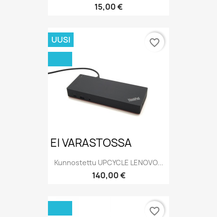
Hinta
15,00 €
UUSI
favorite_border
EI VARASTOSSA
Kunnostettu UPCYCLE LENOVO...
Hinta
140,00 €
favorite_border