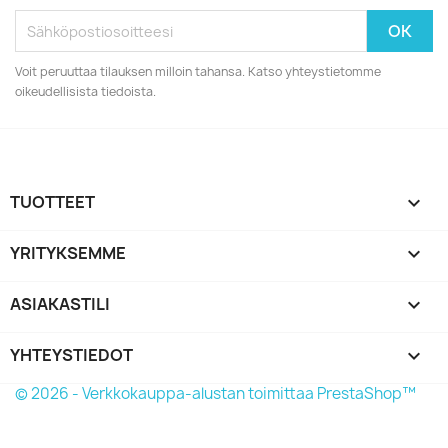
Voit peruuttaa tilauksen milloin tahansa. Katso yhteystietomme
oikeudellisista tiedoista.
TUOTTEET

YRITYKSEMME

ASIAKASTILI

YHTEYSTIEDOT
keyboard_arrow_down
© 2026 - Verkkokauppa-alustan toimittaa PrestaShop™