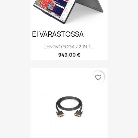
EI VARASTOSSA
LENOVO YOGA 7 2-IN-1...
Hinta
949,00 €
favorite_border