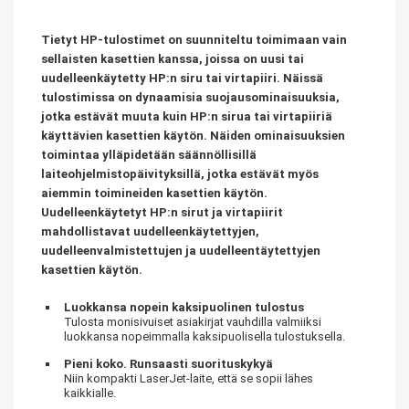
Tietyt HP-tulostimet on suunniteltu toimimaan vain
sellaisten kasettien kanssa, joissa on uusi tai
uudelleenkäytetty HP:n siru tai virtapiiri. Näissä
tulostimissa on dynaamisia suojausominaisuuksia,
jotka estävät muuta kuin HP:n sirua tai virtapiiriä
käyttävien kasettien käytön. Näiden ominaisuuksien
toimintaa ylläpidetään säännöllisillä
laiteohjelmistopäivityksillä, jotka estävät myös
aiemmin toimineiden kasettien käytön.
Uudelleenkäytetyt HP:n sirut ja virtapiirit
mahdollistavat uudelleenkäytettyjen,
uudelleenvalmistettujen ja uudelleentäytettyjen
kasettien käytön.
Luokkansa nopein kaksipuolinen tulostus
Tulosta monisivuiset asiakirjat vauhdilla valmiiksi
luokkansa nopeimmalla kaksipuolisella tulostuksella.
Pieni koko. Runsaasti suorituskykyä
Niin kompakti LaserJet-laite, että se sopii lähes
kaikkialle.