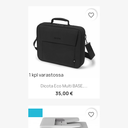
favorite_border
1 kpl varastossa
Dicota Eco Multi BASE,...
Hinta
35,00 €
favorite_border