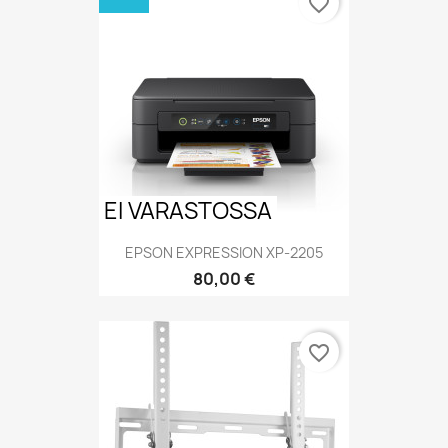
favorite_border
EI VARASTOSSA
EPSON EXPRESSION XP-2205
Hinta
80,00 €
favorite_border