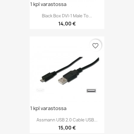
1 kpl varastossa
Black Box DVI-1 Male To...
Hinta
14,00 €
favorite_border
1 kpl varastossa
Assmann USB 2.0 Cable USB...
Hinta
15,00 €