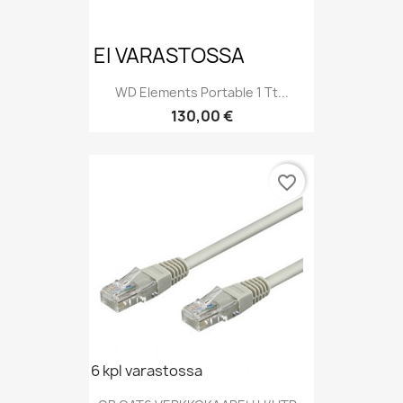
EI VARASTOSSA
WD Elements Portable 1 Tt...
Hinta
130,00 €
favorite_border
6 kpl varastossa