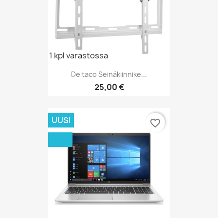
1 kpl varastossa
Deltaco Seinäkiinnike...
Hinta
25,00 €
UUSI
favorite_border