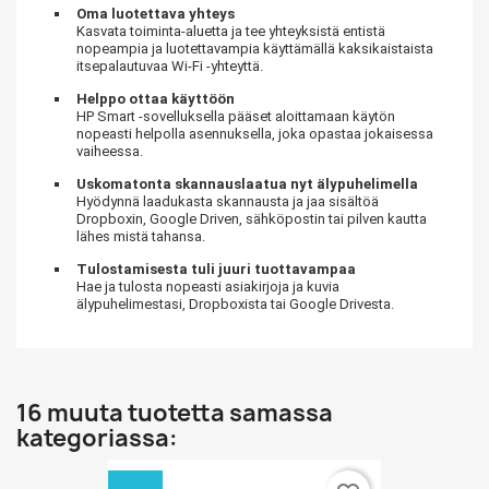
Oma luotettava yhteys
Kasvata toiminta-aluetta ja tee yhteyksistä entistä
nopeampia ja luotettavampia käyttämällä kaksikaistaista
itsepalautuvaa Wi-Fi -yhteyttä.
Helppo ottaa käyttöön
HP Smart -sovelluksella pääset aloittamaan käytön
nopeasti helpolla asennuksella, joka opastaa jokaisessa
vaiheessa.
Uskomatonta skannauslaatua nyt älypuhelimella
Hyödynnä laadukasta skannausta ja jaa sisältöä
Dropboxin, Google Driven, sähköpostin tai pilven kautta
lähes mistä tahansa.
Tulostamisesta tuli juuri tuottavampaa
Hae ja tulosta nopeasti asiakirjoja ja kuvia
älypuhelimestasi, Dropboxista tai Google Drivesta.
16 muuta tuotetta samassa
kategoriassa: