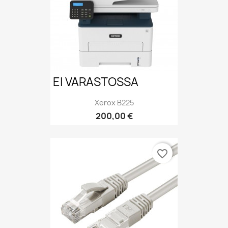
EI VARASTOSSA
Xerox B225
Hinta
200,00 €
favorite_border