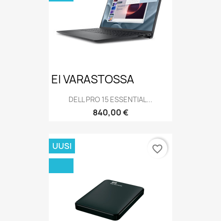
EI VARASTOSSA
DELL PRO 15 ESSENTIAL...
Hinta
840,00 €
UUSI
favorite_border