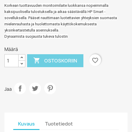
Korkean tuottavuuden monitoimilaite luokkansa nopeimmalla
kaksipuolisella tulostuksella ja aikaa säästävällä HP Smart -
sovelluksella. Pääset nauttimaan luotettavien yhteyksien suomasta
mielenrauhasta ja huolettomasta käyttökokemuksesta
yksinkertaistetulla asennuksella.
Dynaamista suojausta tukeva tulostin
Määrä

favorite_border
OSTOSKORIIN
Jaa
Kuvaus
Tuotetiedot