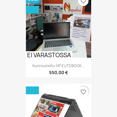
favorite_border
EI VARASTOSSA
Kunnostettu HP ELITEBOOK...
Hinta
550,00 €
favorite_border