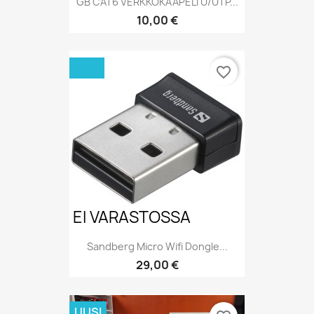
GB CAT6 VERKKOKAAPELI U/UTP...
Hinta
10,00 €
favorite_border
EI VARASTOSSA
Sandberg Micro Wifi Dongle...
Hinta
29,00 €
UUSI