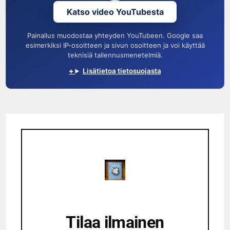
Katso video YouTubesta
Painallus muodostaa yhteyden YouTubeen. Google saa
esimerkiksi IP-osoitteen ja sivun osoitteen ja voi käyttää
teknisiä tallennusmenetelmiä.
Lisätietoa tietosuojasta
Tilaa ilmainen