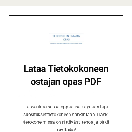
t
i
o
s
o
i
t
e
Lataa Tietokokoneen
ostajan opas PDF
Kuinka ostat tietokoneen peruskäyttöön, mikä
säilyy sinulla pitkään
Tässä ilmaisessa oppaassa käydään läpi
suositukset tietokoneen hankintaan. Hanki
tietokone missä on riittävästi tehoa ja pitkä
käyttöikä!