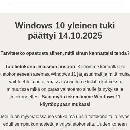
o
s
t
Windows 10 yleinen tuki
i
päättyi 14.10.2025
o
s
o
Tarvitsetko opastusta siihen, mitä sinun kannattaisi tehdä?
i
Tuo tietokone ilmaiseen arvioon.
Kerromme kannattaako
t
tietokoneeseen asentaa Windows 11 järjestelmää ja mitä muita
e
vaihtoehtoja on olemassa. Arvioimme tiskillä kolmessa
minuutissa mikä on paras vaihtoehto sinulle ja nykyiselle
tietokoneellesi.
Saat myös tekemämme Windows 11
käyttöoppaan mukaasi
Meillä on myymälässä iso valikoima uusia tietokoneita ja myös
edullisempia kunnostettuja yritystietokoneita. Uuden koneen