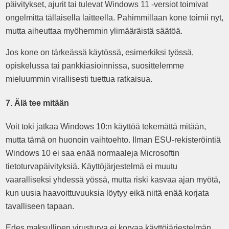
päivitykset, ajurit tai tulevat Windows 11 -versiot toimivat
ongelmitta tällaisella laitteella. Pahimmillaan kone toimii nyt,
mutta aiheuttaa myöhemmin ylimääräistä säätöä.
Jos kone on tärkeässä käytössä, esimerkiksi työssä,
opiskelussa tai pankkiasioinnissa, suosittelemme
mieluummin virallisesti tuettua ratkaisua.
7. Älä tee mitään
Voit toki jatkaa Windows 10:n käyttöä tekemättä mitään,
mutta tämä on huonoin vaihtoehto. Ilman ESU-rekisteröintiä
Windows 10 ei saa enää normaaleja Microsoftin
tietoturvapäivityksiä. Käyttöjärjestelmä ei muutu
vaaralliseksi yhdessä yössä, mutta riski kasvaa ajan myötä,
kun uusia haavoittuvuuksia löytyy eikä niitä enää korjata
tavalliseen tapaan.
Edes maksullinen virusturva ei korvaa käyttöjärjestelmän