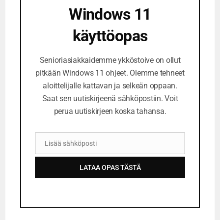
Windows 11
käyttöopas
Senioriasiakkaidemme ykköstoive on ollut
pitkään Windows 11 ohjeet. Olemme tehneet
aloittelijalle kattavan ja selkeän oppaan.
Saat sen uutiskirjeenä sähköpostiin. Voit
perua uutiskirjeen koska tahansa.
Lisää sähköposti
S
ä
LATAA OPAS TÄSTÄ
h
k
ö
p