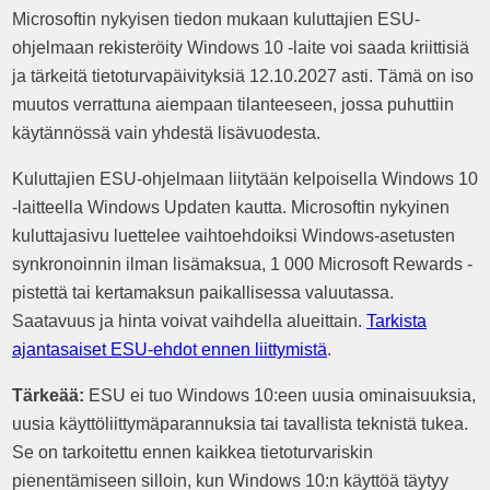
Microsoftin nykyisen tiedon mukaan kuluttajien ESU-
ohjelmaan rekisteröity Windows 10 -laite voi saada kriittisiä
ja tärkeitä tietoturvapäivityksiä 12.10.2027 asti. Tämä on iso
muutos verrattuna aiempaan tilanteeseen, jossa puhuttiin
käytännössä vain yhdestä lisävuodesta.
Kuluttajien ESU-ohjelmaan liitytään kelpoisella Windows 10
-laitteella Windows Updaten kautta. Microsoftin nykyinen
kuluttajasivu luettelee vaihtoehdoiksi Windows-asetusten
synkronoinnin ilman lisämaksua, 1 000 Microsoft Rewards -
pistettä tai kertamaksun paikallisessa valuutassa.
Saatavuus ja hinta voivat vaihdella alueittain.
Tarkista
ajantasaiset ESU-ehdot ennen liittymistä
.
Tärkeää:
ESU ei tuo Windows 10:een uusia ominaisuuksia,
uusia käyttöliittymäparannuksia tai tavallista teknistä tukea.
Se on tarkoitettu ennen kaikkea tietoturvariskin
pienentämiseen silloin, kun Windows 10:n käyttöä täytyy