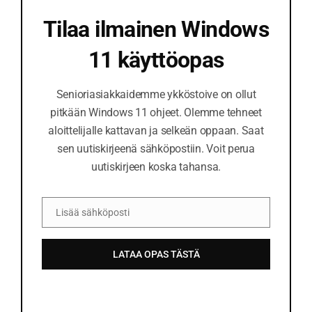
e
Tilaa ilmainen Windows
11 käyttöopas
Senioriasiakkaidemme ykköstoive on ollut
pitkään Windows 11 ohjeet. Olemme tehneet
aloittelijalle kattavan ja selkeän oppaan. Saat
sen uutiskirjeenä sähköpostiin. Voit perua
uutiskirjeen koska tahansa.
Lisää sähköposti
S
ä
LATAA OPAS TÄSTÄ
h
k
ö
p