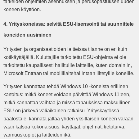
tärkeiden ohjelmien asennuksen ja perusopastuksen uuden
koneen käyttöön.
4. Yrityskoneissa: selvitä ESU-lisensointi tai suunnittele
koneiden uusiminen
Yritysten ja organisaatioiden laitteissa tilanne on eri kuin
kotikäyttäjällä. Kuluttajille tarkoitettu ESU-ohjelma ei ole
tarkoitettu kaupallisesti hallituille laitteille, kuten domainiin,
Microsoft Entraan tai mobiililaitehallintaan liitetyille koneille.
Yritysten kannattaa tehdä Windows 10 -koneista erillinen
kartoitus: mitkä koneet voidaan päivittää Windows 11:een,
mitkä kannattaa vaihtaa ja missä tapauksissa maksullinen
ESU on järkevä väliaikainen ratkaisu. Yrityskäytössä
päätöstä ei kannata jättää yhden yksittäisen koneen varaan,
vaan katsoa kokonaisuus: käyttäjät, ohjelmat, tietoturva,
varmuuskopiot ja laitteiden ikä.