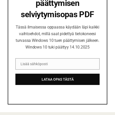
päättymisen
selviytymisopas PDF
Tässä ilmaisessa oppaassa käydään läpi kaikki
vaihtoehdot, millä saat pidettyä tietokoneesi
turvassa Windows 10 tuen päättymisen jälkeen.
Windows 10 tuki päättyy 14.10.2025
Lisää sähköposti
S
ä
LATAA OPAS TÄSTÄ
h
k
ö
p
o
s