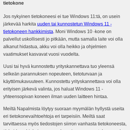
tietokone
Jos nykyinen tietokoneesi ei tue Windows 11:tä, on usein
järkevää harkita
uuden tai kunnostetun Windows 11 -
tietokoneen hankkimista
. Moni Windows 10 -kone on
palvellut uskollisesti jo pitkään, mutta samalla laite voi olla
alkanut hidastua, akku voi olla heikko ja ohjelmien
vaatimukset kasvavat vuosi vuodelta.
Uusi tai hyvä kunnostettu yrityskannettava tuo yleensä
selkeän parannuksen nopeuteen, tietoturvaan ja
käyttömukavuuteen. Kunnostettu yrityskannettava voi olla
erityisen järkevä valinta, jos haluat Windows 11 -
yhteensopivan koneen ilman uuden laitteen hintaa.
Meiltä Napalmista löytyy suoraan myymälän hyllystä useita
eri tietokonevaihtoehtoja eri tarpeisiin. Meiltä saat
tarvittaessa myös tiedostojen siirron vanhasta tietokoneesta,