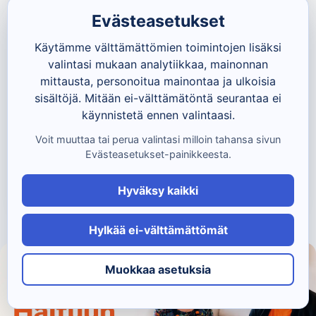
Evästeasetukset
Käytämme välttämättömien toimintojen lisäksi
5.8.2026
valintasi mukaan analytiikkaa, mainonnan
Kuluttaako 5G puhelimen akkua? WiFi, 4G ja
mittausta, personoitua mainontaa ja ulkoisia
5G vertailussa
sisältöjä. Mitään ei-välttämätöntä seurantaa ei
käynnistetä ennen valintaasi.
Voit muuttaa tai perua valintasi milloin tahansa sivun
Lue lisää →
Evästeasetukset-painikkeesta.
Hyväksy kaikki
Hylkää ei-välttämättömät
Muokkaa asetuksia